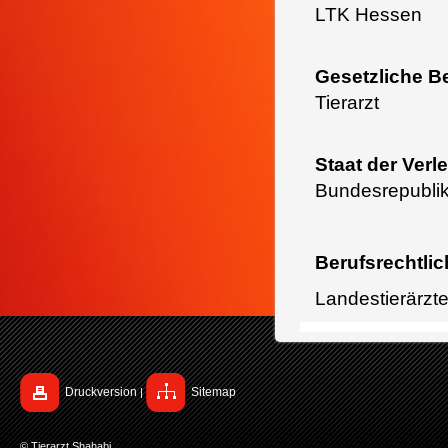
LTK Hessen
Gesetzliche B
Tierarzt
Staat der Ver
Bundesrepubli
Berufsrechtli
Landestierärz
Druckversion
Sitemap
|
© Tierarzt Shahabi